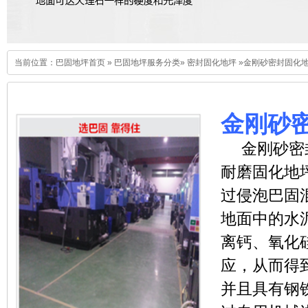
当前位置：
巴固地坪首页
»
巴固地坪服务分类
»
密封固化地坪
»
金刚砂密封固化
金刚砂
金刚砂密
耐磨固化地
过侵泡巴固
地面中的水
离钙、氧化
应，从而得
并且具有钢